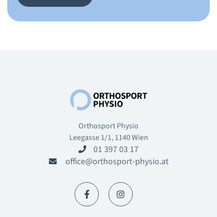
Orthosport Physio
Leegasse 1/1, 1140 Wien
01 397 03 17

office@orthosport-physio.at


