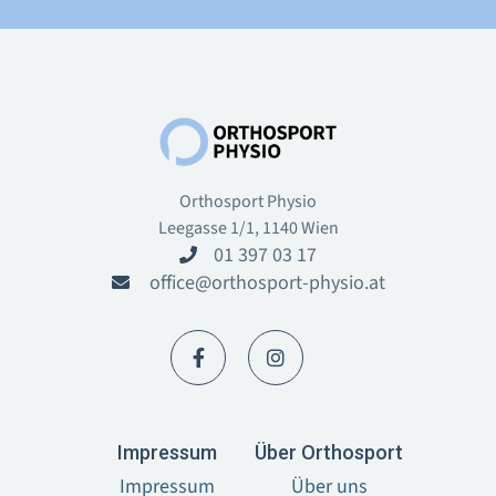
Orthosport Physio
Leegasse 1/1, 1140 Wien
01 397 03 17

office@orthosport-physio.at



I‍mpressum
Über Orthosport
Impressum
Über uns