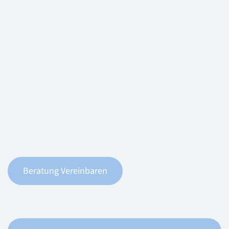
Fabian
Michalczik
Florian Gruber
Bettina Moser
Beratung Vereinbaren