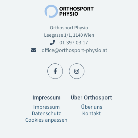
Orthosport Physio
Leegasse 1/1, 1140 Wien
01 397 03 17

office@orthosport-physio.at



I‍mpressum
Über Orthosport
Impressum
Über uns
Datenschutz
Kontakt
Cookies anpassen