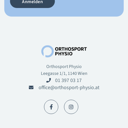
Orthosport Physio
Leegasse 1/1, 1140 Wien
01 397 03 17

office@orthosport-physio.at


